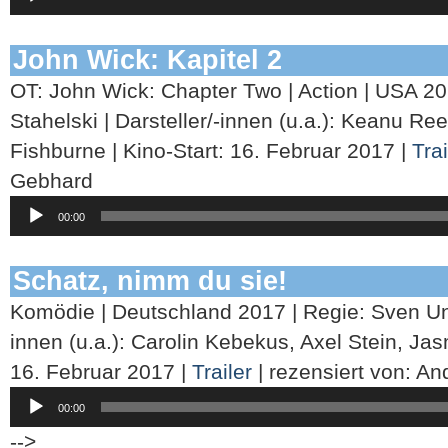
Player
John Wick: Kapitel 2
OT: John Wick: Chapter Two | Action | USA 20
Stahelski | Darsteller/-innen (u.a.): Keanu 
Fishburne | Kino-Start: 16. Februar 2017 |
Trai
Gebhard
Audio-
00:00
Player
Schatz, nimm du sie!
Komödie | Deutschland 2017 | Regie: Sven Unte
innen (u.a.): Carolin Kebekus, Axel Stein, Jas
16. Februar 2017 |
Trailer
| rezensiert von: A
Audio-
00:00
Player
-->