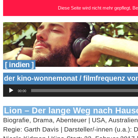
Diese Seite wird nicht mehr gepflegt. Bei
[ indien ]
der kino-wonnemonat / filmfrequenz vom
Audio-
00:00
Player
Lion – Der lange Weg nach Haus
Biografie, Drama, Abenteuer | USA, Australien
Regie: Garth Davis | Darsteller/-innen (u.a.):