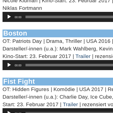
Nicole Kidman | Kino-Start: 23. Februar 2017 
Niklas Fortmann
Audio-
00:00
Player
Boston
OT: Patriots Day | Drama, Thriller | USA 2016 
Darsteller/-innen (u.a.): Mark Wahlberg, Kev
Kino-Start: 23. Februar 2017 |
Trailer
| rezens
Audio-
00:00
Player
Fist Fight
OT: Hidden Figures | Komödie | USA 2017 | Re
Darsteller/-innen (u.a.): Charlie Day, Ice Cub
Start: 23. Februar 2017 |
Trailer
| rezensiert v
Audio-