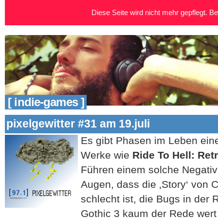
Diese Seite wird nicht mehr gepflegt. Bei
[ indie-games ]
pixelgewitter #31 am 19.juli
Es gibt Phasen im Leben eines
Werke wie
Ride To Hell: Ret
Führen einem solche Negativ
Augen, dass die ‚Story‘ von C
schlecht ist, die Bugs in der
Gothic 3 kaum der Rede wert