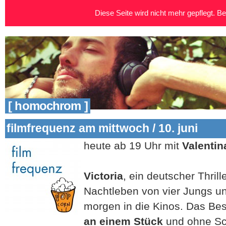
Diese Seite wird nicht mehr gepflegt. Bei
[ homochrom ]
filmfrequenz am mittwoch / 10. juni
heute ab 19 Uhr mit
Valentin
Victoria
, ein deutscher Thrill
Nachtleben von vier Jungs u
morgen in die Kinos. Das Be
an einem Stück
und ohne Sch