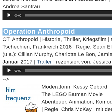
Andrea Santrau
Audio-
00:00
Player
Operation Anthropoid
OT: Anthropoid | Historie, Thriller, Kriegsfilm 
Tschechien, Frankreich 2016 | Regie: Sean Elli
(u.a.): Cillian Murphy, Charlotte Le Bon, Jami
Januar 2017 |
Trailer
| rezensiert von: Jessic
Audio-
00:00
Player
-->
Moderatorin: Kessy Gebard
The LEGO Batman Movie
Abenteuer, Animation, Komö
| Regie: Chris McKay | mit de