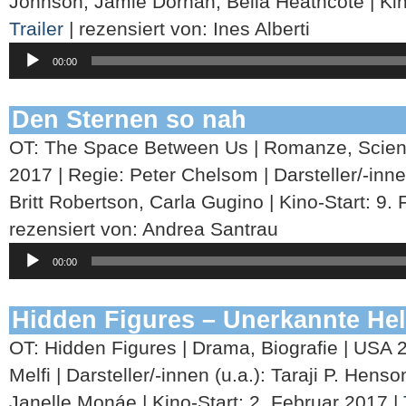
Johnson, Jamie Dornan, Bella Heathcote | Kino
Trailer
| rezensiert von: Ines Alberti
Audio-
00:00
Player
Den Sternen so nah
OT: The Space Between Us | Romanze, Scien
2017 | Regie: Peter Chelsom | Darsteller/-innen
Britt Robertson, Carla Gugino | Kino-Start: 9.
rezensiert von: Andrea Santrau
Audio-
00:00
Player
Hidden Figures – Unerkannte He
OT: Hidden Figures | Drama, Biografie | USA 
Melfi | Darsteller/-innen (u.a.): Taraji P. Hens
Janelle Monáe | Kino-Start: 2. Februar 2017 |