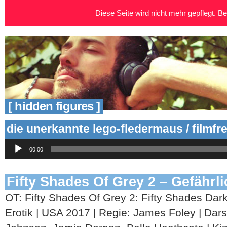
Diese Seite wird nicht mehr gepflegt. Bei
[ hidden figures ]
die unerkannte lego-fledermaus / filmfr
Audio-
00:00
Player
Fifty Shades Of Grey 2 – Gefährl
OT: Fifty Shades Of Grey 2: Fifty Shades Da
Erotik | USA 2017 | Regie: James Foley | Darst