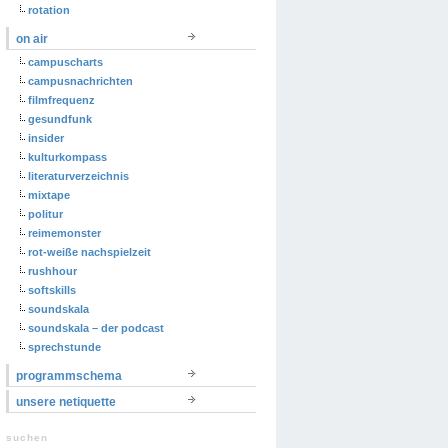
rotation
on air
campuscharts
campusnachrichten
filmfrequenz
gesundfunk
insider
kulturkompass
literaturverzeichnis
mixtape
politur
reimemonster
rot-weiße nachspielzeit
rushhour
softskills
soundskala
soundskala – der podcast
sprechstunde
programmschema
unsere netiquette
suchen