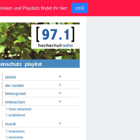
ream und Playlists findet ihr hier:
cm3
tenschutz
playlist
aktion
der sender
hintergrund
mitmachen
freie mitarbeit
praktikum
musik
brandneu
konzerte