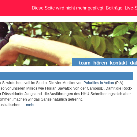
Diese Seite wird nicht mehr gepflegt. Beiträge, Live-St
team
hören
kontakt
da
S. wirds heut voll im Studio. Die vier Musiker von
Polarities in Action
(PiA)
so vor unseren Mikros wie Florian Sawatzki von der CampusD. Damit die Rock-
r Düsseldorfer Jungs und die Ausführungen des HHU-Schreiberlings sich aber
kommen, machen wir das Ganze natürlich getrennt.
musikalischen …
mehr