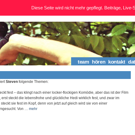
Diese Seite wird nicht mehr gepflegt. Beiträge, Live-St
team
hören
kontakt
da
iert
Steven
folgende Themen:
eckt fest – das klingt nach einer locker-flockigen Komödie, aber das ist der Film
, erst steckt die lebensfrohe und glückliche Hedi wirklich fest, und zwar im
teckt sie fest im Kopf, denn von jetzt auf gleich wird sie von einer
mgesucht. Von …
mehr