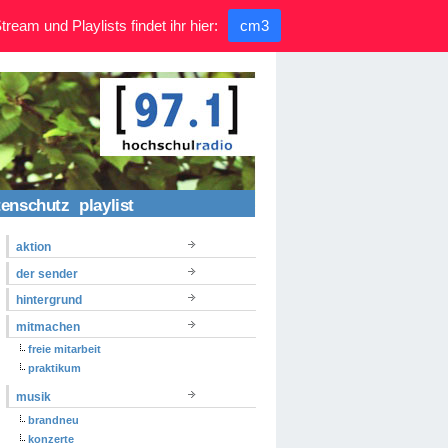
ream und Playlists findet ihr hier:
cm3
tenschutz
playlist
aktion
der sender
hintergrund
mitmachen
freie mitarbeit
praktikum
musik
brandneu
konzerte