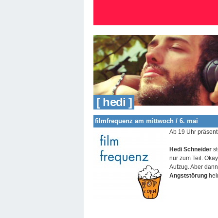
[ hedi ]
filmfrequenz am mittwoch / 6. mai
Ab 19 Uhr präsent
Hedi Schneider
st
nur zum Teil. Okay
Aufzug. Aber dann s
Angststörung
hei