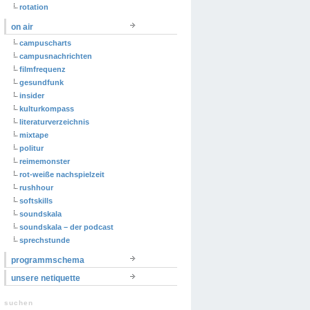
rotation
on air
campuscharts
campusnachrichten
filmfrequenz
gesundfunk
insider
kulturkompass
literaturverzeichnis
mixtape
politur
reimemonster
rot-weiße nachspielzeit
rushhour
softskills
soundskala
soundskala – der podcast
sprechstunde
programmschema
unsere netiquette
suchen