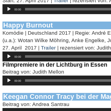
Start: 27. April 2017 |
Trailer
| rezensiert von:
Audio-
00:00
Player
Happy Burnout
Komödie | Deutschland 2017 | Regie: André Er
(u.a.): Wotan Wilke Möhring, Anke Engelke, Jul
27. April 2017 |
Trailer
| rezensiert von: Judit
Audio-
00:00
Player
Filmpremiere in der Lichtburg in Essen
Beitrag von: Judith Mellon
Audio-
00:00
Player
Keegan Connor Tracy bei der Ma
Beitrag von: Andrea Santrau
Audio-