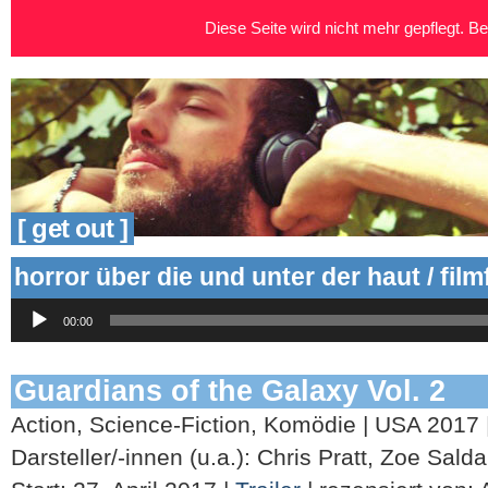
Diese Seite wird nicht mehr gepflegt. Bei
[ get out ]
horror über die und unter der haut / fil
Audio-
00:00
Player
Guardians of the Galaxy Vol. 2
Action, Science-Fiction, Komödie | USA 2017
Darsteller/-innen (u.a.): Chris Pratt, Zoe Sald