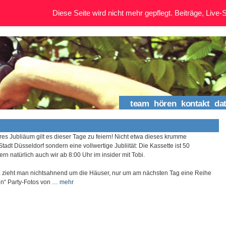
Diese Seite wird nicht mehr gepflegt. Beiträge, Live-St
team
hören
kontakt
da
es Jubliäum gilt es dieser Tage zu feiern! Nicht etwa dieses krumme
tadt Düsseldorf sondern eine vollwertige Jubliität: Die Kassette ist 50
rn natürlich auch wir ab 8:00 Uhr im insider mit Tobi.
a zieht man nichtsahnend um die Häuser, nur um am nächsten Tag eine Reihe
ten“ Party-Fotos von …
mehr