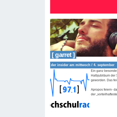
[ garret ]
der insider am mittwoch / 4. september
Ein ganz besonder
Halbjubiläum der S
geworden. Das feie
Apropos feiern- d
der „vorteilhaftes