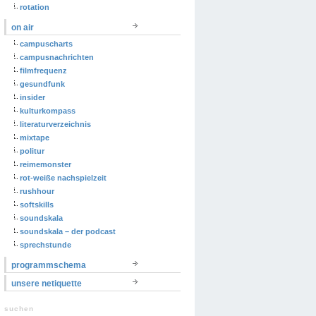
rotation
on air
campuscharts
campusnachrichten
filmfrequenz
gesundfunk
insider
kulturkompass
literaturverzeichnis
mixtape
politur
reimemonster
rot-weiße nachspielzeit
rushhour
softskills
soundskala
soundskala – der podcast
sprechstunde
programmschema
unsere netiquette
suchen