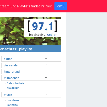
ream und Playlists findet ihr hier:
cm3
tenschutz
playlist
aktion
der sender
hintergrund
mitmachen
freie mitarbeit
praktikum
musik
brandneu
konzerte