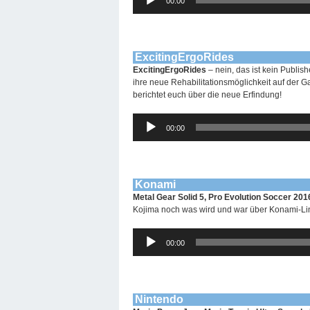
00:00
Player
ExcitingErgoRides
ExcitingErgoRides
– nein, das ist kein Publis
ihre neue Rehabilitationsmöglichkeit auf der 
berichtet euch über die neue Erfindung!
Audio-
00:00
Player
Konami
Metal Gear Solid 5, Pro Evolution Soccer 20
Kojima noch was wird und war über Konami-Lin
Audio-
00:00
Player
Nintendo