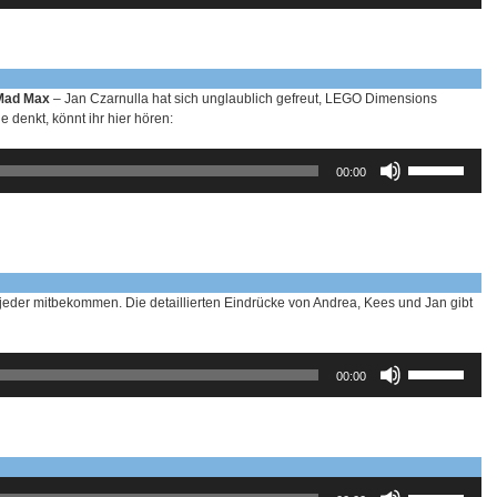
benutzen,
um
die
Lautstärke
zu
 Mad Max
– Jan Czarnulla hat sich unglaublich gefreut, LEGO Dimensions
regeln.
e denkt, könnt ihr hier hören:
Pfeiltasten
00:00
Hoch/Runter
benutzen,
um
die
Lautstärke
zu
regeln.
eder mitbekommen. Die detaillierten Eindrücke von Andrea, Kees und Jan gibt
Pfeiltasten
00:00
Hoch/Runter
benutzen,
um
die
Lautstärke
zu
Pfeiltasten