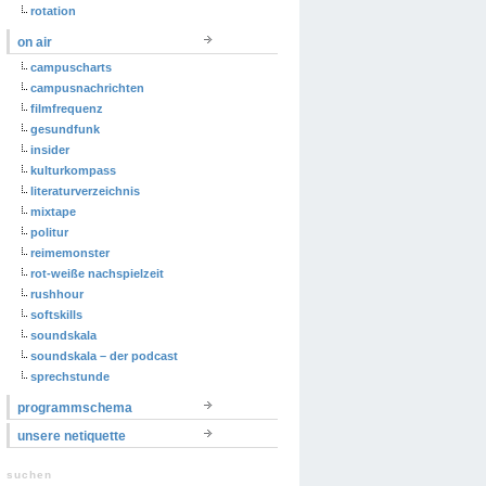
rotation
on air
campuscharts
campusnachrichten
filmfrequenz
gesundfunk
insider
kulturkompass
literaturverzeichnis
mixtape
politur
reimemonster
rot-weiße nachspielzeit
rushhour
softskills
soundskala
soundskala – der podcast
sprechstunde
programmschema
unsere netiquette
suchen