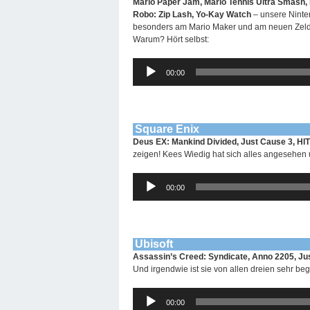
Mario Paper Jam, Mario Tennis Ultra Smash, M
Robo: Zip Lash, Yo-Kay Watch
– unsere Ninte
besonders am Mario Maker und am neuen Zelda
Warum? Hört selbst:
Audio-
00:00
Player
Square Enix
Deus EX: Mankind Divided, Just Cause 3, H
zeigen! Kees Wiedig hat sich alles angesehen u
Audio-
00:00
Player
Ubisoft
Assassin’s Creed: Syndicate, Anno 2205, J
Und irgendwie ist sie von allen dreien sehr beg
Audio-
00:00
Player