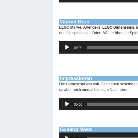
Warner Bros
LEGO Marvel Avengers, LEGO Dimensions,
endlich spielen zu dürfen! Wie er über die Spiel
Audio-
00:00
Player
Impressionen
Die Gamescom war voll. Das haben scheinbar j
es aber noch einmal hier zum Nachhören!
Audio-
00:00
Player
Gaming News
Audio-