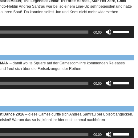
ario Maker, The Legend of Zelda: Tri Force Heroes, Star Fox Zero, Chibi
regeln.
ndo-Heldin Andrea Santrau war bei so einem Line-Up sehr begeistert und hatte
 ihren Spaß. Da konnten selbst Jan und Kees nicht mehr widerstehen.
Pfeiltasten
00:00
Hoch/Runter
benutzen,
um
die
Lautstärke
zu
ITMAN
– damit wollte Square auf der Gamescom ihre kommenden Releases
regeln.
nd freut sich über die Fortsetzungen der Reihen:
Pfeiltasten
00:00
Hoch/Runter
benutzen,
um
die
Lautstärke
zu
ust Dance 2016
– diese Games durfte sich Andrea Santrau bei Ubisoft angucken.
regeln.
eistert! Warum das so ist, könnt ihr hier noch einmal nachhören:
Pfeiltasten
00:00
Hoch/Runter