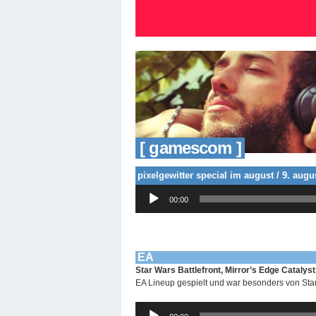
[ gamescom ]
pixelgewitter special im august / 9. augu
Audio-
00:00
Player
EA
Star Wars Battlefront, Mirror’s Edge Catalys
EA Lineup gespielt und war besonders von Star
Audio-