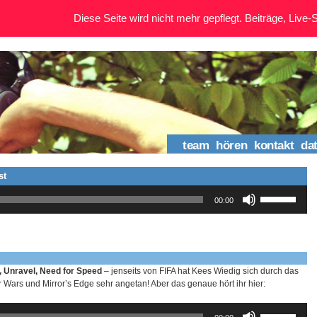
Diese Seite wird nicht mehr gepflegt. Beiträge, Live-St
team
hören
kontakt
da
st
Pfeiltasten
00:00
Hoch/Runter
benutzen,
um
die
Lautstärke
zu
t, Unravel, Need for Speed
– jenseits von FIFA hat Kees Wiedig sich durch das
regeln.
 Wars und Mirror’s Edge sehr angetan! Aber das genaue hört ihr hier:
Pfeiltasten