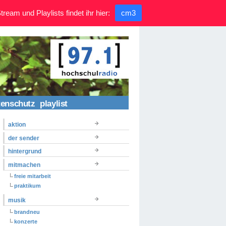
ream und Playlists findet ihr hier:
cm3
tenschutz
playlist
aktion
der sender
hintergrund
mitmachen
freie mitarbeit
praktikum
musik
brandneu
konzerte