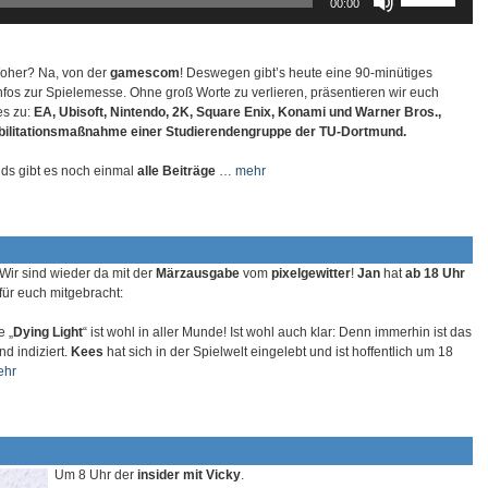
00:00
regeln.
Hoch/Runter
benutzen,
um
die
Woher? Na, von der
gamescom
! Deswegen gibt’s heute eine 90-minütiges
Lautstärke
Infos zur Spielemesse. Ohne groß Worte zu verlieren, präsentieren wir euch
zu
es zu:
EA, Ubisoft, Nintendo, 2K, Square Enix, Konami und Warner Bros.,
regeln.
bilitationsmaßnahme einer Studierendengruppe der TU-Dortmund.
ds gibt es noch einmal
alle Beiträge
…
mehr
Wir sind wieder da mit der
Märzausgabe
vom
pixelgewitter
!
Jan
hat
ab 18 Uhr
ür euch mitgebracht:
e „
Dying Light
“ ist wohl in aller Munde! Ist wohl auch klar: Denn immerhin ist das
nd indiziert.
Kees
hat sich in der Spielwelt eingelebt und ist hoffentlich um 18
ehr
Um 8 Uhr der
insider mit Vicky
.