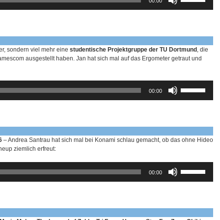
00:00
Hoch/Runter
benutzen,
um
die
Lautstärke
zu
her, sondern viel mehr eine
studentische Projektgruppe der TU Dortmund
, die
regeln.
Gamescom ausgestellt haben. Jan hat sich mal auf das Ergometer getraut und
Pfeiltasten
00:00
Hoch/Runter
benutzen,
um
die
Lautstärke
zu
16
– Andrea Santrau hat sich mal bei Konami schlau gemacht, ob das ohne Hideo
regeln.
eup ziemlich erfreut:
Pfeiltasten
00:00
Hoch/Runter
benutzen,
um
die
Lautstärke
zu