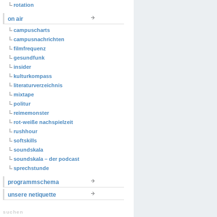
rotation
on air
campuscharts
campusnachrichten
filmfrequenz
gesundfunk
insider
kulturkompass
literaturverzeichnis
mixtape
politur
reimemonster
rot-weiße nachspielzeit
rushhour
softskills
soundskala
soundskala – der podcast
sprechstunde
programmschema
unsere netiquette
suchen