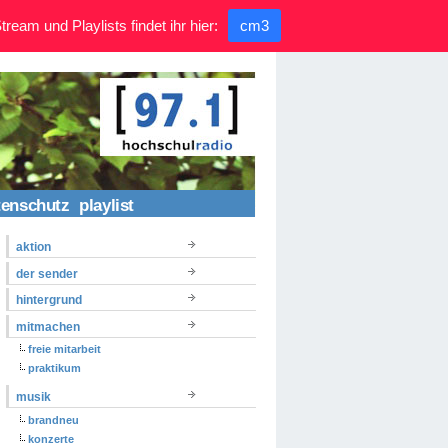
ream und Playlists findet ihr hier:
cm3
tenschutz
playlist
aktion
der sender
hintergrund
mitmachen
freie mitarbeit
praktikum
musik
brandneu
konzerte