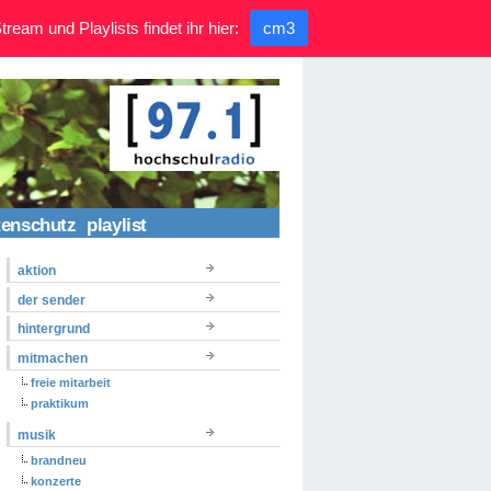
ream und Playlists findet ihr hier:
cm3
tenschutz
playlist
aktion
der sender
hintergrund
mitmachen
freie mitarbeit
praktikum
musik
brandneu
konzerte