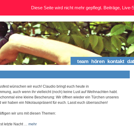
Diese Seite wird nicht mehr gepflegt. Beiträge, Live-St
team
hören
kontakt
da
usfest wünschen wir euch! Claudio bringt euch heute in
mung, auch wenn ihr vielleicht (noch) keine Lust auf Weihnachten habt.
schonmal eine kleine Bescherung: Wir öffnen wieder ein Türchen unseres
 wir haben ein Nikolauspräsent für euch. Lasst euch überraschen!
ftigen wir uns mit diesen Themen:
ist letzte Nacht …
mehr