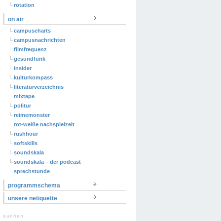
rotation
on air
campuscharts
campusnachrichten
filmfrequenz
gesundfunk
insider
kulturkompass
literaturverzeichnis
mixtape
politur
reimemonster
rot-weiße nachspielzeit
rushhour
softskills
soundskala
soundskala – der podcast
sprechstunde
programmschema
unsere netiquette
suchen