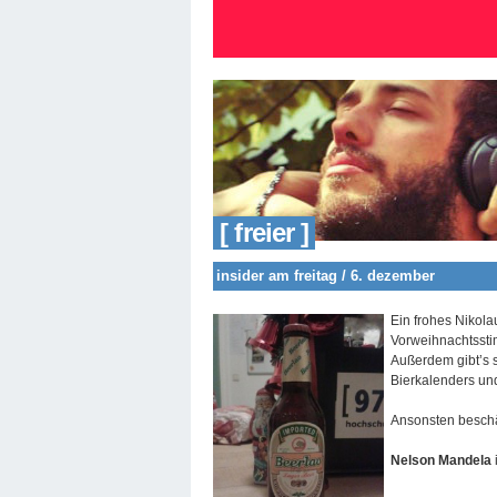
[ freier ]
insider am freitag / 6. dezember
Ein frohes Nikola
Vorweihnachtsstim
Außerdem gibt’s 
Bierkalenders und
Ansonsten beschä
Nelson Mandela