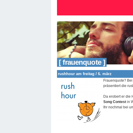
[ frauenquote ]
rushhour am freitag / 6. märz
Frauenquote? Bei 
präsentiert die r
Da erobert er die
Song Contest
in W
Ihr nochmal bei u