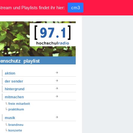
ream und Playlists findet ihr hier:
cm3
tenschutz
playlist
aktion
der sender
hintergrund
mitmachen
freie mitarbeit
praktikum
musik
brandneu
konzerte