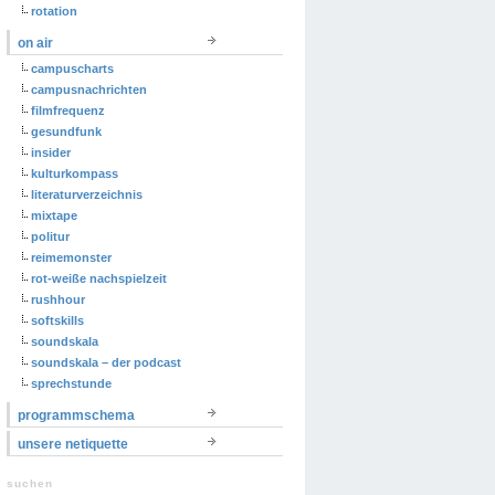
rotation
on air
campuscharts
campusnachrichten
filmfrequenz
gesundfunk
insider
kulturkompass
literaturverzeichnis
mixtape
politur
reimemonster
rot-weiße nachspielzeit
rushhour
softskills
soundskala
soundskala – der podcast
sprechstunde
programmschema
unsere netiquette
suchen