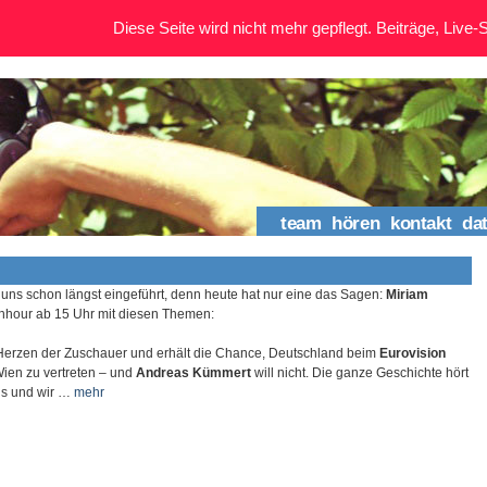
Diese Seite wird nicht mehr gepflegt. Beiträge, Live-St
team
hören
kontakt
da
uns schon längst eingeführt, denn heute hat nur eine das Sagen:
Miriam
ushhour ab 15 Uhr mit diesen Themen:
 Herzen der Zuschauer und erhält die Chance, Deutschland beim
Eurovision
ien zu vertreten – und
Andreas Kümmert
will nicht. Die ganze Geschichte hört
ns und wir …
mehr