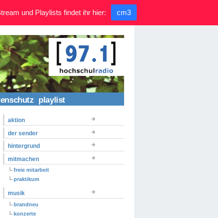
ream und Playlists findet ihr hier:
cm3
tenschutz
playlist
aktion
der sender
hintergrund
mitmachen
freie mitarbeit
praktikum
musik
brandneu
konzerte