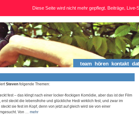
Diese Seite wird nicht mehr gepflegt. Beiträge, Live-St
team
hören
kontakt
da
iert
Steven
folgende Themen:
eckt fest – das klingt nach einer locker-flockigen Komödie, aber das ist der Film
, erst steckt die lebensfrohe und glückliche Hedi wirklich fest, und zwar im
teckt sie fest im Kopf, denn von jetzt auf gleich wird sie von einer
mgesucht. Von …
mehr