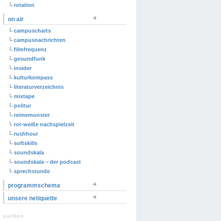
rotation
on air
campuscharts
campusnachrichten
filmfrequenz
gesundfunk
insider
kulturkompass
literaturverzeichnis
mixtape
politur
reimemonster
rot-weiße nachspielzeit
rushhour
softskills
soundskala
soundskala – der podcast
sprechstunde
programmschema
unsere netiquette
suchen