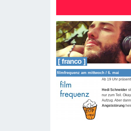
[ franco ]
filmfrequenz am mittwoch / 6. mai
Ab 19 Uhr präsent
Hedi Schneider
st
nur zum Teil. Okay
Aufzug. Aber dann s
Angststörung
hei