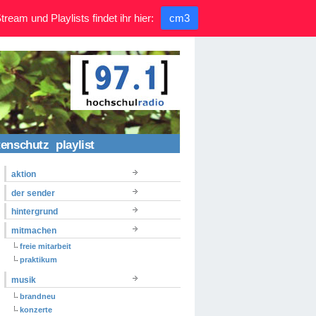
ream und Playlists findet ihr hier:
cm3
tenschutz
playlist
aktion
der sender
hintergrund
mitmachen
freie mitarbeit
praktikum
musik
brandneu
konzerte