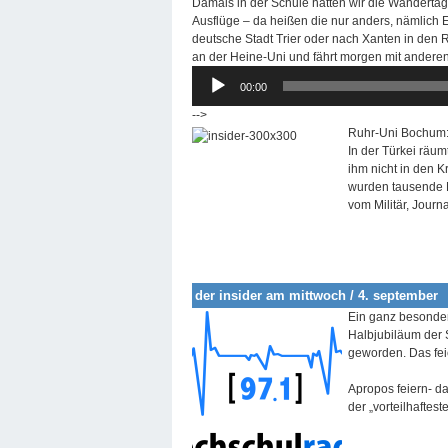
Damals in der Schule hatten wir die Wandertage
Ausflüge – da heißen die nur anders, nämlich 
deutsche Stadt Trier oder nach Xanten in den 
an der Heine-Uni und fährt morgen mit andere
Audio-
00:00
Player
-->
Ruhr-Uni Bochum:
In der Türkei räum
ihm nicht in den 
wurden tausende M
vom Militär, Journ
der insider am mittwoch / 4. september
Ein ganz besonder
Halbjubiläum der S
geworden. Das feie
Apropos feiern- d
der „vorteilhaftes