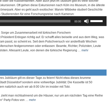
 oder die Klassenfahrten. Aber auch jetzt im Studium gibt es viele solcher
Lautstärke
Exkursionen. Oft gehen diese Exkursionen nach Köln ins Museum, in die älteste
zu
Römerpark. Aber es geht auch exotischer: Marvin Wibbeke studiert Geschichte
regeln.
n Studierenden für eine Forschungsreise nach Kamerun:
Pfeiltasten
00:00
Hoch/Runter
benutzen,
um
 Sorge um Zusammenarbeit mit türkischen Forschern
die
t Präsident Erdogan richtig auf. Er schafft alles beiseite und aus dem Weg, was
Lautstärke
Kram passt, so scheint es. Seit dem Putschversuch vor anderthalb Wochen
zu
enschen festgenommen oder entlassen: Beamte, Richter, Polizisten, Leute
regeln.
alisten. Allesamt Leute, von denen die türkische Regierung …
mehr
es Jubliäum gilt es dieser Tage zu feiern! Nicht etwa dieses krumme
tadt Düsseldorf sondern eine vollwertige Jubliität: Die Kassette ist 50
rn natürlich auch wir ab 8:00 Uhr im insider mit Tobi.
a zieht man nichtsahnend um die Häuser, nur um am nächsten Tag eine Reihe
ten“ Party-Fotos von …
mehr