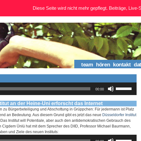
Diese Seite wird nicht mehr gepflegt. Beiträge, Live-St
team
hören
kontakt
da
Pfeiltasten
00:00
Hoch/Runter
benutzen,
um
tut an der Heine-Uni erforscht das Internet
die
 hin zu Bürgerbeteiligung und Abschottung in Grüppchen: Für jedermann ist Platz
Lautstärke
end an Bedeutung. Aus diesem Grund gibt es jetzt das neue
Düsseldorfer Institut
zu
as Institut will Potentiale, aber auch den antidemokratischen Gebrauch des
regeln.
in Cigdem Ünlü hat mit dem Sprecher des DIID, Professor Michael Baurmann,
aben und Ziele des neuen Instituts:
Pfeiltasten