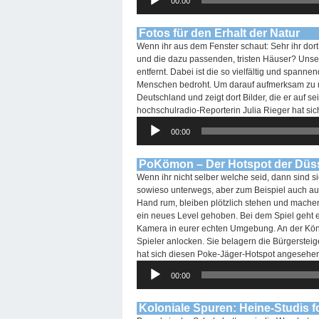
00:00
Player
Fotos für den Erhalt der Natur
Wenn ihr aus dem Fenster schaut: Sehr ihr dor
und die dazu passenden, tristen Häuser? Unser
entfernt. Dabei ist die so vielfältig und span
Menschen bedroht. Um darauf aufmerksam zu 
Deutschland und zeigt dort Bilder, die er auf 
hochschulradio-Reporterin Julia Rieger hat si
Audio-
00:00
Player
PoKömon – Der Hotspot der Düs
Wenn ihr nicht selber welche seid, dann sind s
sowieso unterwegs, aber zum Beispiel auch au
Hand rum, bleiben plötzlich stehen und mac
ein neues Level gehoben. Bei dem Spiel geht es
Kamera in eurer echten Umgebung. An der Köni
Spieler anlocken. Sie belagern die Bürgerst
hat sich diesen Poke-Jäger-Hotspot angesehe
Audio-
00:00
Player
Koloniale Spuren: Heine-Studis 