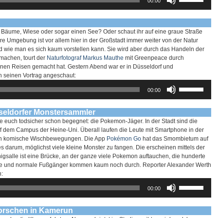
00:00
Hoch/Runter
benutzen,
um
die
t Bäume, Wiese oder sogar einen See? Oder schaut ihr auf eine graue Straße
Lautstärke
e Umgebung ist vor allem hier in der Großstadt immer weiter von der Natur
zu
nend wie man es sich kaum vorstellen kann. Sie wird aber durch das Handeln der
regeln.
machen, tourt der
Naturfotograf Markus Mauthe
mit Greenpeace durch
seinen Reisen gemacht hat. Gestern Abend war er in Düsseldorf und
ch seinen Vortrag angeschaut:
Pfeiltasten
00:00
Hoch/Runter
benutzen,
um
seldorfer Monstersammler
die
ie euch todsicher schon begegnet: die Pokemon-Jäger. In der Stadt sind die
Lautstärke
f dem Campus der Heine-Uni. Überall laufen die Leute mit Smartphone in der
zu
hen komische Wischbewegungen. Die App
Pokémon Go
hat das Smombietum auf
regeln.
 darum, möglichst viele kleine Monster zu fangen. Die erscheinen mittels der
gsalle ist eine Brücke, an der ganze viele Pokemon auftauchen, die hunderte
eige und normale Fußgänger kommen kaum noch durch. Reporter Alexander Werth
n:
Pfeiltasten
00:00
Hoch/Runter
benutzen,
um
forschen in Kamerun
die