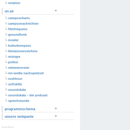
rotation
on air
campuscharts
campusnachrichten
filmfrequenz
gesundfunk
insider
kulturkompass
literaturverzeichnis
mixtape
politur
reimemonster
rot-weiße nachspielzeit
rushhour
softskills
soundskala
soundskala – der podcast
sprechstunde
programmschema
unsere netiquette
suchen