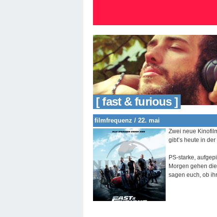
[ fast & furious ]
filmfrequenz / 22. mai
Zwei neue Kinofilm
gibt’s heute in der
PS-starke, aufgep
Morgen gehen die 
sagen euch, ob ihr