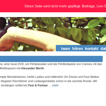
Diese Seite wird nicht mehr gepflegt. Beiträge, Live-St
team
hören
kontakt
da
e, eine neue DVD, ein Filmklassiker und die Filmfestspiele von Cannes. All das
 filmfrequenz mit
Alexander Werth
.
impte Monsterkarren, heiße Ladies und mittendrin Vin Diesel und Paul Walker.
illegalen Rennfahrer und Lastwagendiebe schon in die sechste Runde. Wir
 einsteigen solltet bei
Fast & Furious
…
mehr