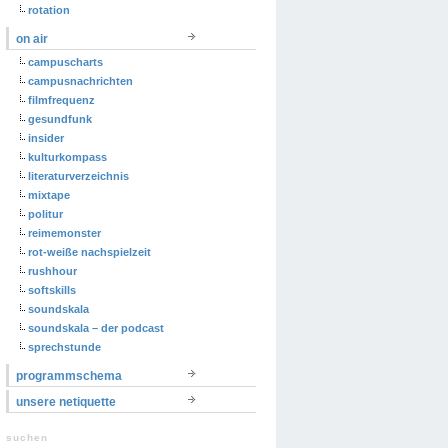
rotation
on air
campuscharts
campusnachrichten
filmfrequenz
gesundfunk
insider
kulturkompass
literaturverzeichnis
mixtape
politur
reimemonster
rot-weiße nachspielzeit
rushhour
softskills
soundskala
soundskala – der podcast
sprechstunde
programmschema
unsere netiquette
suchen