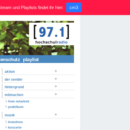
ream und Playlists findet ihr hier:
cm3
tenschutz
playlist
aktion
der sender
hintergrund
mitmachen
freie mitarbeit
praktikum
musik
brandneu
konzerte