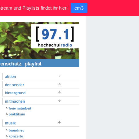
ream und Playlists findet ihr hier:
cm3
tenschutz
playlist
aktion
der sender
hintergrund
mitmachen
freie mitarbeit
praktikum
musik
brandneu
konzerte