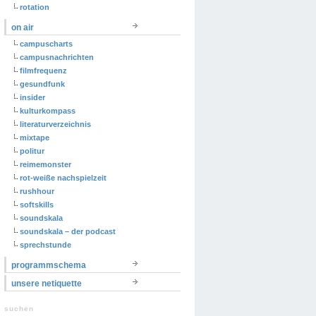
rotation
on air
campuscharts
campusnachrichten
filmfrequenz
gesundfunk
insider
kulturkompass
literaturverzeichnis
mixtape
politur
reimemonster
rot-weiße nachspielzeit
rushhour
softskills
soundskala
soundskala – der podcast
sprechstunde
programmschema
unsere netiquette
suchen