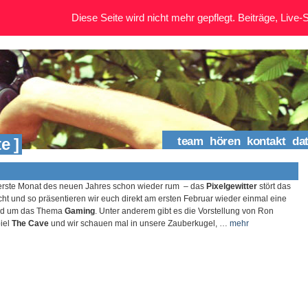
Diese Seite wird nicht mehr gepflegt. Beiträge, Live-St
e ]
team
hören
kontakt
da
r erste Monat des neuen Jahres schon wieder rum – das
Pixelgewitter
stört das
cht und so präsentieren wir euch direkt am ersten Februar wieder einmal eine
nd um das Thema
Gaming
. Unter anderem gibt es die Vorstellung von Ron
iel
The Cave
und wir schauen mal in unsere Zauberkugel, …
mehr