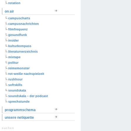
rotation
on air
campuscharts
campusnachrichten
filmfrequenz
gesundfunk
insider
kulturkompass
literaturverzeichnis
mixtape
politur
reimemonster
rot-weiße nachspielzeit
rushhour
softskills
soundskala
soundskala – der podcast
sprechstunde
programmschema
unsere netiquette
suchen