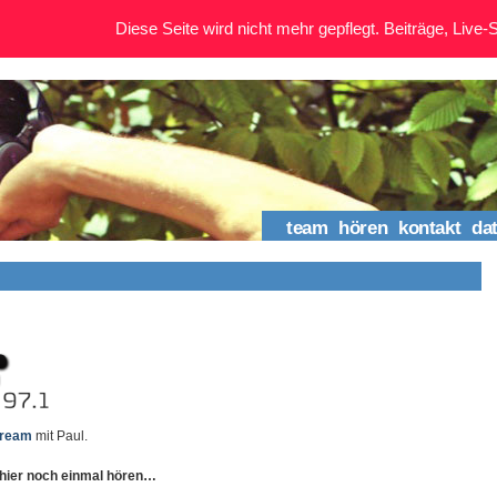
Diese Seite wird nicht mehr gepflegt. Beiträge, Live-St
team
hören
kontakt
da
tream
mit Paul.
 hier noch einmal hören…