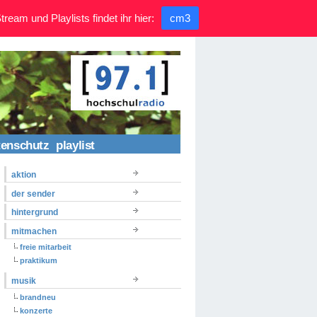
ream und Playlists findet ihr hier:
cm3
tenschutz
playlist
aktion
der sender
hintergrund
mitmachen
freie mitarbeit
praktikum
musik
brandneu
konzerte