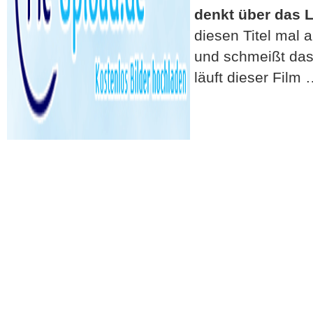
denkt über das 
diesen Titel mal 
und schmeißt das
läuft dieser Film