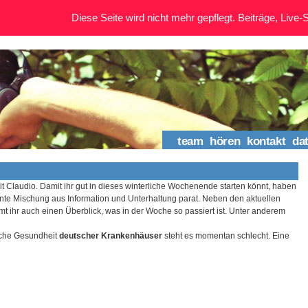
Diese Seite wird nicht mehr gepflegt. Beiträge, Live-St
team
hören
kontakt
da
it Claudio. Damit ihr gut in dieses winterliche Wochenende starten könnt, haben
unte Mischung aus Information und Unterhaltung parat. Neben den aktuellen
 ihr auch einen Überblick, was in der Woche so passiert ist. Unter anderem
iche Gesundheit
deutscher Krankenhäuser
steht es momentan schlecht. Eine