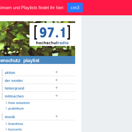
ream und Playlists findet ihr hier:
cm3
tenschutz
playlist
aktion
der sender
hintergrund
mitmachen
freie mitarbeit
praktikum
musik
brandneu
konzerte