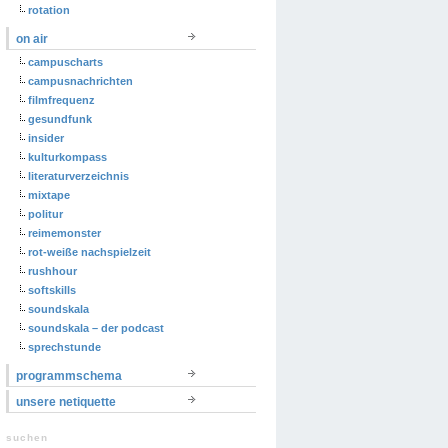
rotation
on air
campuscharts
campusnachrichten
filmfrequenz
gesundfunk
insider
kulturkompass
literaturverzeichnis
mixtape
politur
reimemonster
rot-weiße nachspielzeit
rushhour
softskills
soundskala
soundskala – der podcast
sprechstunde
programmschema
unsere netiquette
suchen