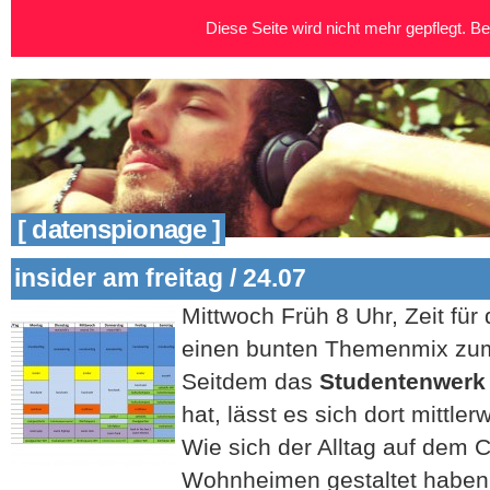
Diese Seite wird nicht mehr gepflegt. Bei
[ datenspionage ]
insider am freitag / 24.07
Mittwoch Früh 8 Uhr, Zeit für
einen bunten Themenmix zum
Seitdem das
Studentenwerk
hat, lässt es sich dort mittle
Wie sich der Alltag auf dem
Wohnheimen gestaltet haben w