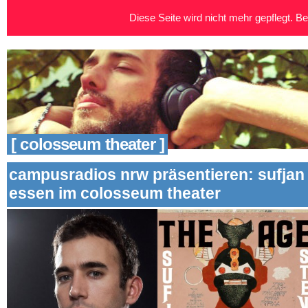
Diese Seite wird nicht mehr gepflegt. Bei
[ colosseum theater ]
campusradios nrw präsentieren: sufjan 
essen im colosseum theater