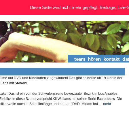
Diese Seite wird nicht mehr gepflegt. Beiträge, Live-St
team
hören
kontakt
da
ilme auf DVD und Kinokarten zu gewinnen! Das gibt es heute ab 19 Uhr in der
equenz mit
Steven
!
 Lake. Das ist ein von der Schwulenszene bevorzugter Bezirk in Los Angeles.
inblick in diese Szene verspricht Kit Williams mit seiner Serie
Eastsiders
. Die
 mittlerweile auch in Spielfilmlänge und neu auf DVD. Miriam hat …
mehr