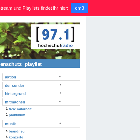
ream und Playlists findet ihr hier:
cm3
tenschutz
playlist
aktion
der sender
hintergrund
mitmachen
freie mitarbeit
praktikum
musik
brandneu
konzerte