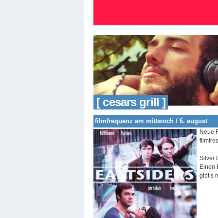
[ cesars grill ]
filmfrequenz am mittwoch / 6. august
Neue F
filmfr
Silver
Einen E
gibt’s