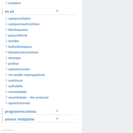
rotation
on air
campuscharts
campusnachrichten
filmfrequenz
gesundfunk
insider
kulturkompass
literaturverzeichnis
mixtape
politur
reimemonster
rot-weiße nachspielzeit
rushhour
softskills
soundskala
soundskala – der podcast
sprechstunde
programmschema
unsere netiquette
suchen