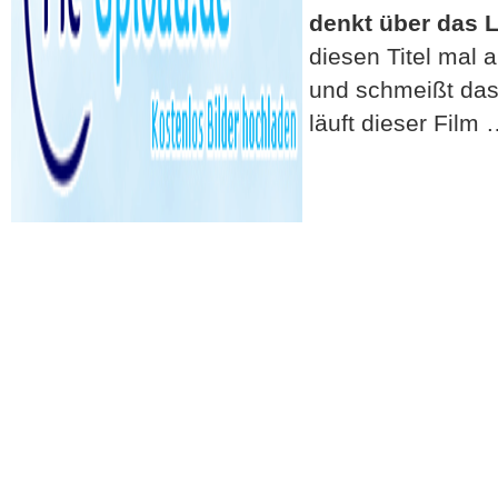
denkt über das 
diesen Titel mal 
und schmeißt das
läuft dieser Film