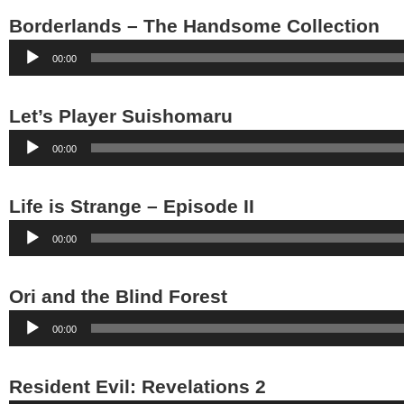
Borderlands – The Handsome Collection
Audio-
00:00
Player
Let’s Player Suishomaru
Audio-
00:00
Player
Life is Strange – Episode II
Audio-
00:00
Player
Ori and the Blind Forest
Audio-
00:00
Player
Resident Evil: Revelations 2