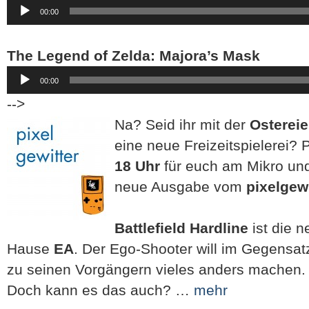
Audio-
00:00
Player
The Legend of Zelda: Majora’s Mask
Audio-
00:00
Player
-->
Na? Seid ihr mit der
Osterei
eine neue Freizeitspielerei? 
18 Uhr
für euch am Mikro und
neue Ausgabe vom
pixelgewi
Battlefield Hardline
ist die 
Hause
EA
.
Der Ego-Shooter will im Gegensat
zu seinen Vorgängern vieles anders machen.
Doch kann es das auch? …
mehr