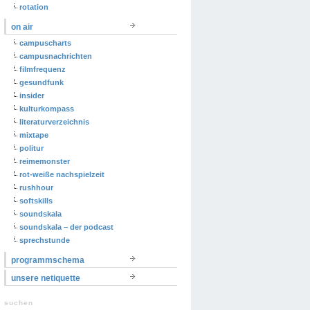
rotation
on air
campuscharts
campusnachrichten
filmfrequenz
gesundfunk
insider
kulturkompass
literaturverzeichnis
mixtape
politur
reimemonster
rot-weiße nachspielzeit
rushhour
softskills
soundskala
soundskala – der podcast
sprechstunde
programmschema
unsere netiquette
suchen