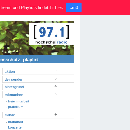
ream und Playlists findet ihr hier:
cm3
tenschutz
playlist
aktion
der sender
hintergrund
mitmachen
freie mitarbeit
praktikum
musik
brandneu
konzerte