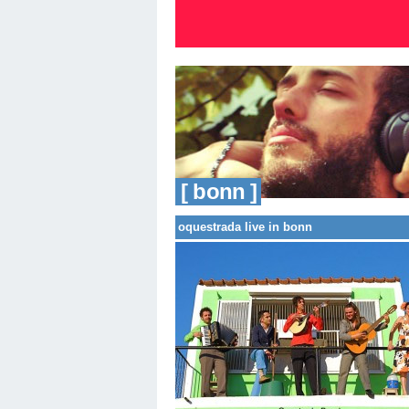
[ bonn ]
oquestrada live in bonn