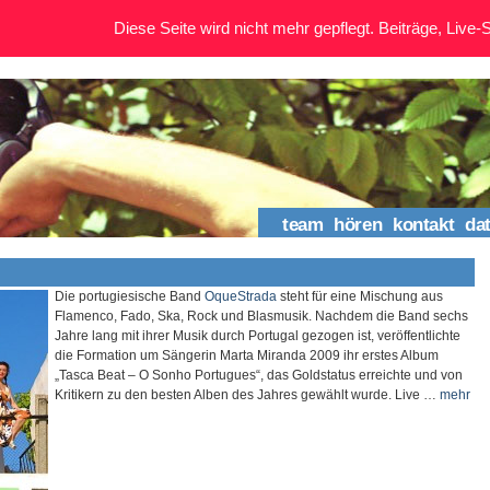
Diese Seite wird nicht mehr gepflegt. Beiträge, Live-St
team
hören
kontakt
da
Die portugiesische Band
OqueStrada
steht für eine Mischung aus
Flamenco, Fado, Ska, Rock und Blasmusik. Nachdem die Band sechs
Jahre lang mit ihrer Musik durch Portugal gezogen ist, veröffentlichte
die Formation um Sängerin Marta Miranda 2009 ihr erstes Album
„Tasca Beat – O Sonho Portugues“, das Goldstatus erreichte und von
Kritikern zu den besten Alben des Jahres gewählt wurde. Live …
mehr