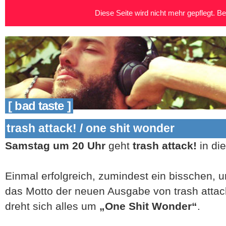
Diese Seite wird nicht mehr gepflegt. Bei
[ bad taste ]
trash attack! / one shit wonder
Samstag um 20 Uhr
geht
trash attack!
in di
Einmal erfolgreich, zumindest ein bisschen, u
das Motto der neuen Ausgabe von trash atta
dreht sich alles um
„One Shit Wonder“
.