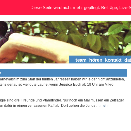
Diese Seite wird nicht mehr gepflegt. Beiträge, Live-St
team
hören
kontakt
da
r
rnevalsfilm zum Start der fünften Jahreszeit haben wir leider nicht anzubieten,
tens genau so viel gute Laune, wenn
Jessica
Euch ab 19 Uhr am Mikro
ugie sind drei Freunde und Pfandfinder. Nur noch ein Mal müssen ein Zeltlager
n dafür in einem verlassenen Kaff ab. Dort gehen die Jungs …
mehr