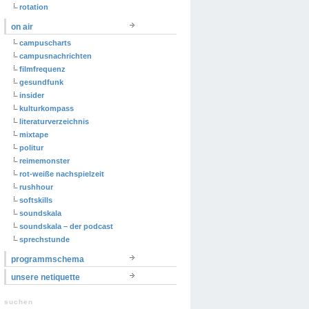
rotation
on air
campuscharts
campusnachrichten
filmfrequenz
gesundfunk
insider
kulturkompass
literaturverzeichnis
mixtape
politur
reimemonster
rot-weiße nachspielzeit
rushhour
softskills
soundskala
soundskala – der podcast
sprechstunde
programmschema
unsere netiquette
suchen