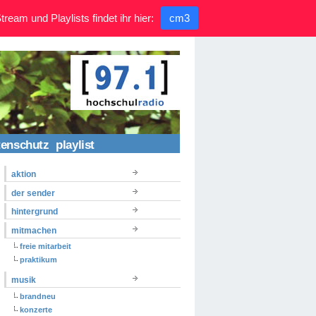
ream und Playlists findet ihr hier:
cm3
tenschutz
playlist
aktion
der sender
hintergrund
mitmachen
freie mitarbeit
praktikum
musik
brandneu
konzerte