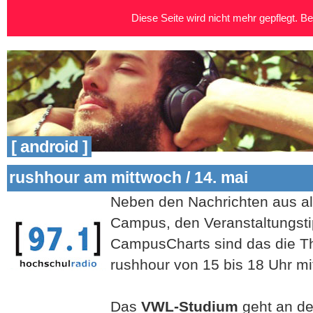
Diese Seite wird nicht mehr gepflegt. Bei
[ android ]
rushhour am mittwoch / 14. mai
Neben den Na
chrichten aus a
Campus, den Veranstaltungst
CampusCharts sind das die T
rushhour von 15 bis 18 Uhr m
Das
VWL-Studi
um
geht an de