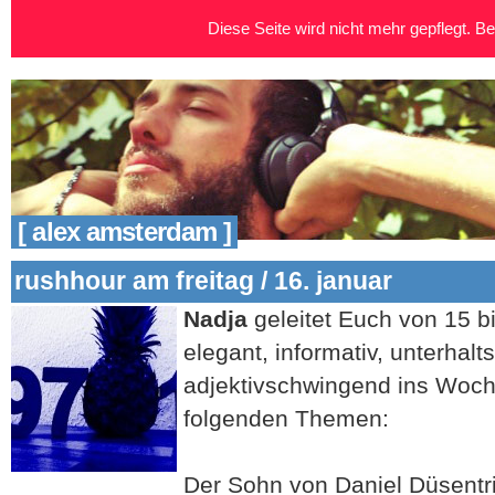
Diese Seite wird nicht mehr gepflegt. Bei
[ alex amsterdam ]
rushhour am freitag / 16. januar
Nadja
geleitet Euch von 15 b
elegant, informativ, unterhal
adjektivschwingend ins Woc
folgenden Themen:
Der Sohn von Daniel Düsentr