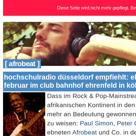
Diese Seite wird nicht mehr gepflegt. Bei
[ afrobeat ]
hochschulradio düsseldorf empfiehlt: e
februar im club bahnhof ehrenfeld in kö
Dass im Rock & Pop-Mainstr
afrikanischen Kontinent in den
mehr an Bedeutung gewonnen h
zu weisen:
Paul Simon
,
Peter 
ebneten
Afrobeat
und Co. in d