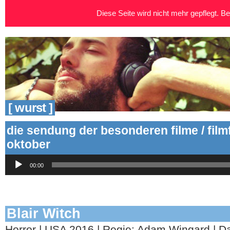
Diese Seite wird nicht mehr gepflegt. Bei
[ wurst ]
die sendung der besonderen filme / fil
oktober
Audio-
00:00
Player
Blair Witch
Horror | USA 2016 | Regie: Adam Wingard | Dar