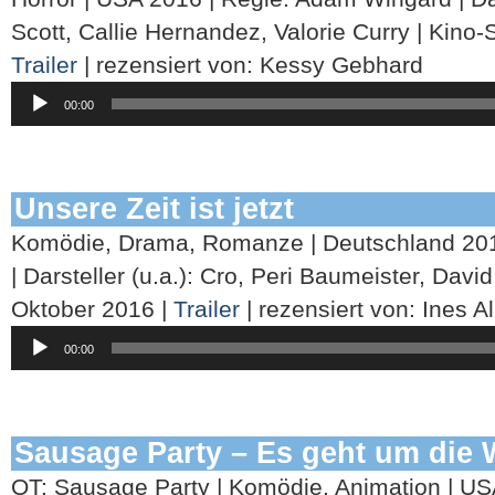
Scott, Callie Hernandez, Valorie Curry | Kino-S
Trailer
| rezensiert von: Kessy Gebhard
Audio-
00:00
Player
Unsere Zeit ist jetzt
Komödie, Drama, Romanze | Deutschland 2016
| Darsteller (u.a.): Cro, Peri Baumeister, David
Oktober 2016 |
Trailer
| rezensiert von: Ines Al
Audio-
00:00
Player
Sausage Party – Es geht um die 
OT: Sausage Party | Komödie, Animation | US