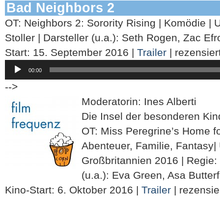
Bad Neighbors 2
OT: Neighbors 2: Sorority Rising | Komödie | 
Stoller | Darsteller (u.a.): Seth Rogen, Zac E
Start: 15. September 2016 |
Trailer
| rezensier
Audio-
00:00
Player
-->
Moderatorin: Ines Alberti
Die Insel der besonderen Kin
OT: Miss Peregrine’s Home for
Abenteuer, Familie, Fantasy|
Großbritannien 2016 | Regie: 
(u.a.): Eva Green, Asa Butter
Kino-Start: 6. Oktober 2016 |
Trailer
| rezensie