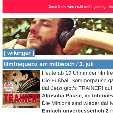
Diese Seite wird nicht mehr gepflegt. Bei
[ wikinger ]
filmfrequenz am mittwoch / 3. juli
Heute ab 19 Uhr in der filmf
Die Fußball-Sommerpause gä
da! Jetzt gibt’s TRAINER! au
Aljoscha Pause
, im
Intervie
Die Minions sind wieder da! 
Einfach unverbesserlich 2
i