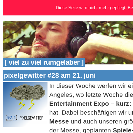
Diese Seite wird nicht mehr gepflegt. Bei
[ viel zu viel rumgelaber ]
pixelgewitter #28 am 21. juni
In dieser Woche werfen wir e
Angeles, wo letzte Woche di
Entertainment Expo – kurz:
hat. Dabei beschäftigen wir 
Messe
und auch unseren gr
der Messe, geplanten
Spiele