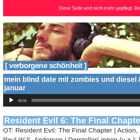
Diese Seite wird nicht mehr gepflegt. Bei
[ verborgene schönheit ]
mein blind date mit zombies und diesel 
januar
Audio-
00:00
Player
Resident Evil 6: The Final Chapte
OT: Resident Evil: The Final Chapter | Action,
Paul W.S. Anderson | Darsteller/-innen (u.a.): M