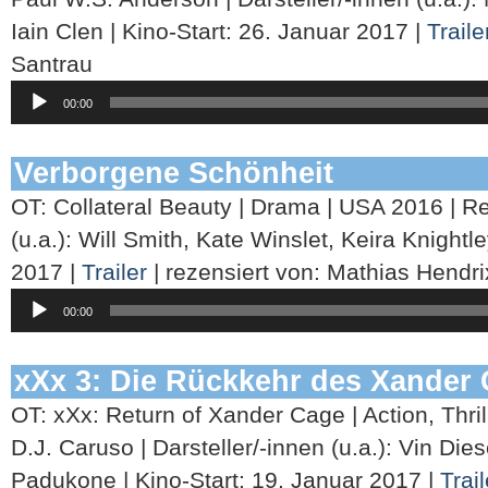
Iain Clen | Kino-Start: 26. Januar 2017 |
Trail
Santrau
Audio-
00:00
Player
Verborgene Schönheit
OT: Collateral Beauty | Drama | USA 2016 | Re
(u.a.): Will Smith, Kate Winslet, Keira Knightle
2017 |
Trailer
| rezensiert von: Mathias Hendri
Audio-
00:00
Player
xXx 3: Die Rückkehr des Xander
OT: xXx: Return of Xander Cage | Action, Thril
D.J. Caruso | Darsteller/-innen (u.a.): Vin Di
Padukone | Kino-Start: 19. Januar 2017 |
Trail