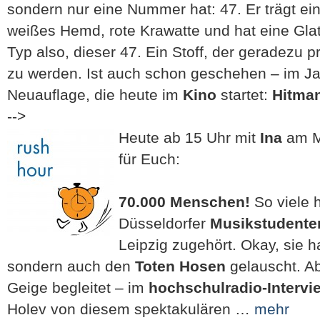
sondern nur eine Nummer hat: 47. Er trägt e
weißes Hemd, rote Krawatte und hat eine Glat
Typ also, dieser 47. Ein Stoff, der geradezu pr
zu werden. Ist auch schon geschehen – im Jah
Neuauflage, die heute im
Kino
startet:
Hitman
-->
Heute ab 15 Uhr mit
Ina
am M
für Euch:
70.000 Menschen!
So viele
Düsseldorfer
Musikstudente
Leipzig zugehört. Okay, sie h
sondern auch den
Toten Hosen
gelauscht. Ab
Geige begleitet – im
hochschulradio-Intervi
Holev von diesem spektakulären …
mehr