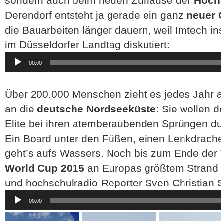
sondern auch beim neuen Zuhause der
Hoch
Derendorf entsteht ja gerade ein ganz
neuer
die Bauarbeiten länger dauern, weil Imtech in
im Düsseldorfer Landtag diskutiert:
Audio-
00:00
Player
Über 200.000 Menschen zieht es jedes Jahr 
an die
deutsche Nordseeküste
: Sie wollen d
Elite bei ihren atemberaubenden Sprüngen du
Ein Board unter den Füßen, einen Lenkdrach
geht’s aufs Wassers. Noch bis zum Ende der
World Cup 2015
an Europas größtem Strand in
und hochschulradio-Reporter Sven Christian Sc
Audio-
00:00
Player