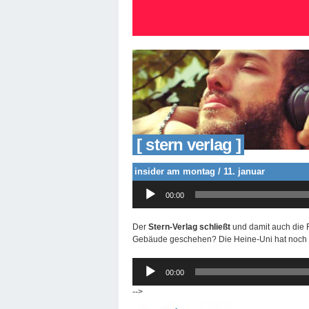
[ stern verlag ]
insider am montag / 11. januar
Audio-
00:00
Player
Der
Stern-Verlag schließt
und damit auch die 
Gebäude geschehen? Die Heine-Uni hat noch ke
Audio-
00:00
Player
-->