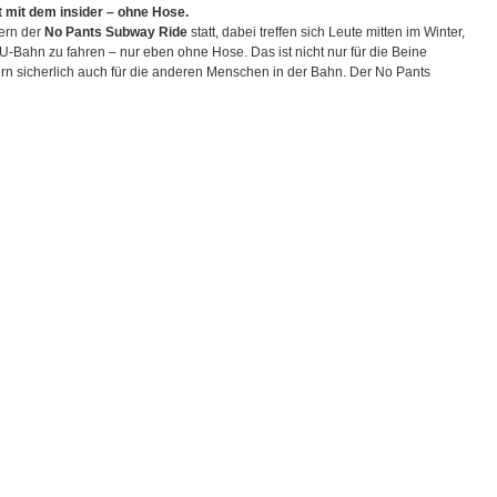
die
 mit dem insider – ohne Hose.
Lautstärke
tern der
No Pants Subway Ride
statt, dabei treffen sich Leute mitten im Winter,
zu
U-Bahn zu fahren – nur eben ohne Hose. Das ist nicht nur für die Beine
regeln.
ern sicherlich auch für die anderen Menschen in der Bahn. Der No Pants