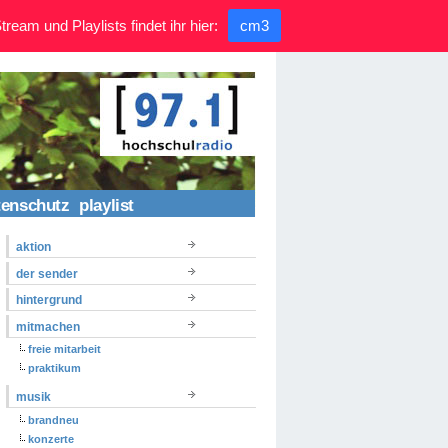
ream und Playlists findet ihr hier:
cm3
tenschutz
playlist
aktion
der sender
hintergrund
mitmachen
freie mitarbeit
praktikum
musik
brandneu
konzerte