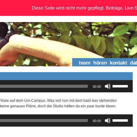
Diese Seite wird nicht mehr gepflegt. Beiträge, Live-St
team
hören
kontakt
da
Pfeiltasten
00:00
Hoch/Runter
benutzen,
um
Filiale auf dem Uni-Campus. Was soll nun mit dem bald leer stehenden
die
ine genauen Pläne, doch die Studis hätten da ein paar bunte Ideen:
Lautstärke
zu
Pfeiltasten
00:00
regeln.
Hoch/Runter
benutzen,
um