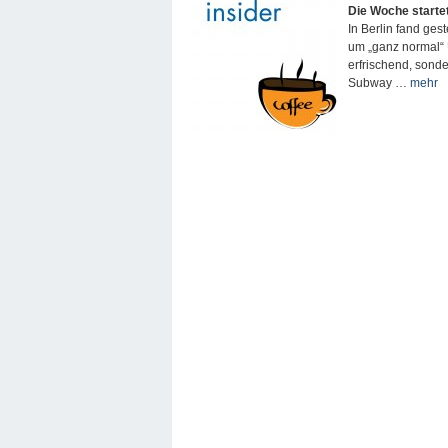
Die Woche startet
In Berlin fand ges
um „ganz normal“ 
erfrischend, sond
Subway …
mehr