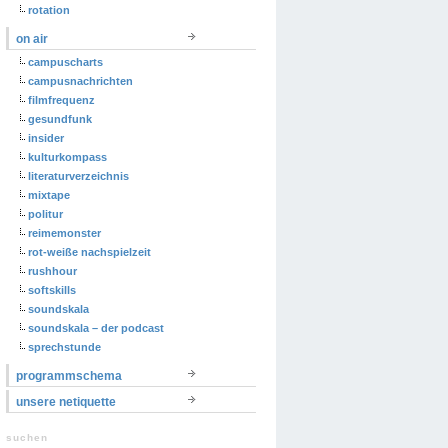
rotation
on air
campuscharts
campusnachrichten
filmfrequenz
gesundfunk
insider
kulturkompass
literaturverzeichnis
mixtape
politur
reimemonster
rot-weiße nachspielzeit
rushhour
softskills
soundskala
soundskala – der podcast
sprechstunde
programmschema
unsere netiquette
suchen