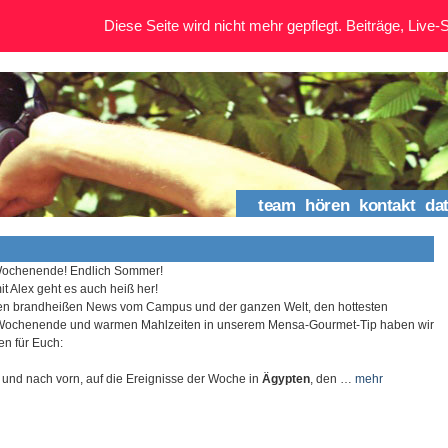
Diese Seite wird nicht mehr gepflegt. Beiträge, Live-St
team
hören
kontakt
da
Wochenende! Endlich Sommer!
it Alex geht es auch heiß her!
n brandheißen News vom Campus und der ganzen Welt, den hottesten
 Wochenende und warmen Mahlzeiten in unserem Mensa-Gourmet-Tip haben wir
n für Euch:
 und nach vorn, auf die Ereignisse der Woche in
Ägypten
, den …
mehr