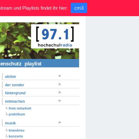
ream und Playlists findet ihr hier:
cm3
tenschutz
playlist
aktion
der sender
hintergrund
mitmachen
freie mitarbeit
praktikum
musik
brandneu
konzerte