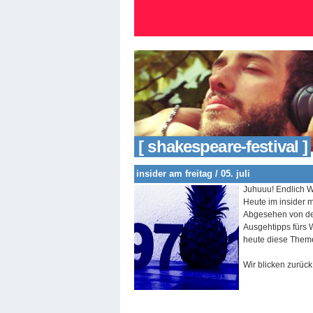
[ shakespeare-festival ]
insider am freitag / 05. juli
Juhuuu! Endlich 
Heute im insider m
Abgesehen von de
Ausgehtipps fürs
heute diese Theme
Wir blicken zurück