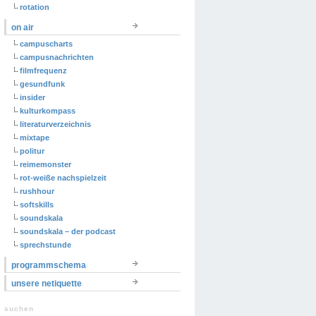
rotation
on air
campuscharts
campusnachrichten
filmfrequenz
gesundfunk
insider
kulturkompass
literaturverzeichnis
mixtape
politur
reimemonster
rot-weiße nachspielzeit
rushhour
softskills
soundskala
soundskala – der podcast
sprechstunde
programmschema
unsere netiquette
suchen