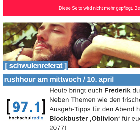
Diese Seite wird nicht mehr gepflegt. Bei
[ schwulenreferat ]
rushhour am mittwoch / 10. april
Heute bringt euch
Frederik
du
Neben Themen wie den frisc
Ausgeh-Tipps für den Abend 
Blockbuster ‚Oblivion‘
für e
2077!