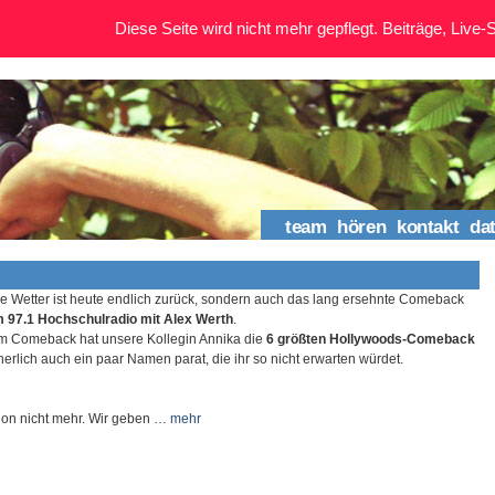
Diese Seite wird nicht mehr gepflegt. Beiträge, Live-St
team
hören
kontakt
da
e Wetter ist heute endlich zurück, sondern auch das lang ersehnte Comeback
m 97.1 Hochschulradio mit Alex Werth
.
 Comeback hat unsere Kollegin Annika die
6 größten Hollywoods-Comeback
herlich auch ein paar Namen parat, die ihr so nicht erwarten würdet.
chon nicht mehr. Wir geben …
mehr