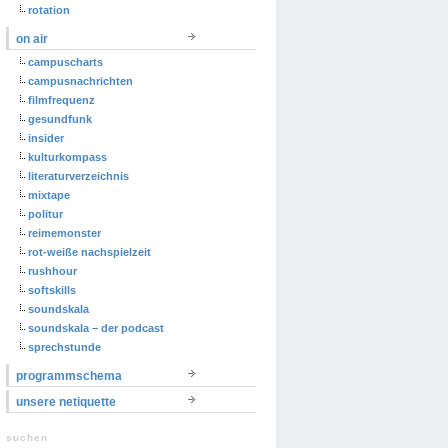
rotation
on air
campuscharts
campusnachrichten
filmfrequenz
gesundfunk
insider
kulturkompass
literaturverzeichnis
mixtape
politur
reimemonster
rot-weiße nachspielzeit
rushhour
softskills
soundskala
soundskala – der podcast
sprechstunde
programmschema
unsere netiquette
suchen