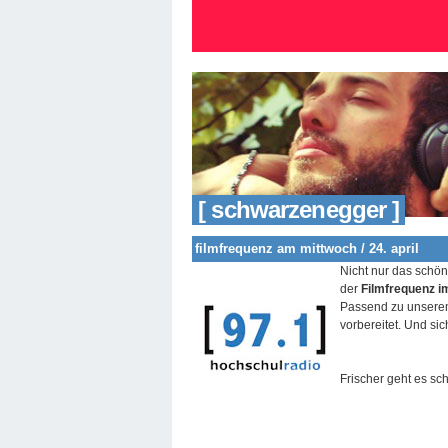
[ schwarzenegger ]
filmfrequenz am mittwoch / 24. april
Nicht nur das schön
der
Filmfrequenz i
Passend zu unserem
vorbereitet. Und sic
Frischer geht es s