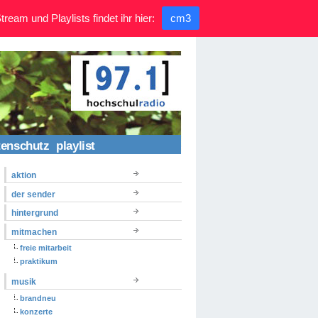
ream und Playlists findet ihr hier:
cm3
tenschutz
playlist
aktion
der sender
hintergrund
mitmachen
freie mitarbeit
praktikum
musik
brandneu
konzerte