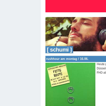
[ schumi ]
rushhour am montag / 16.06.
Heute 
Düsseld
FHD ab