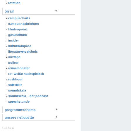
rotation
on air
campuscharts
campusnachrichten
filmfrequenz
gesundfunk
insider
kulturkompass
literaturverzeichnis
mixtape
politur
reimemonster
rot-weiße nachspielzeit
rushhour
softskills
soundskala
soundskala – der podcast
sprechstunde
programmschema
unsere netiquette
suchen