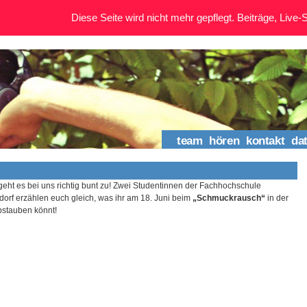
Diese Seite wird nicht mehr gepflegt. Beiträge, Live-St
team
hören
kontakt
da
geht es bei uns richtig bunt zu! Zwei Studentinnen der Fachhochschule
orf erzählen euch gleich, was ihr am 18. Juni beim
„Schmuckrausch“
in der
stauben könnt!