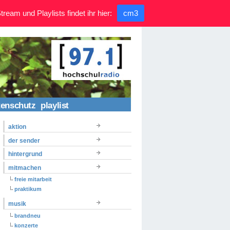
ream und Playlists findet ihr hier:
cm3
tenschutz
playlist
aktion
der sender
hintergrund
mitmachen
freie mitarbeit
praktikum
musik
brandneu
konzerte