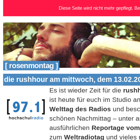
Diese Seite wird nicht mehr gepflegt. Bei
[ rosenmontag ]
die rushhour am mittwoch, dem 13.02.2
Es ist wieder Zeit für die
rush
ist heute für euch im Studio
Welttag des Radios
und besc
schönen Nachmittag – unter a
ausführlichen
Reportage vo
zum
Weltradiotag
und vieles