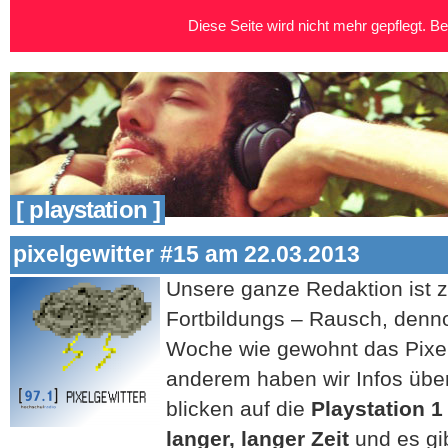
Diese Seite wird nicht mehr gepflegt. Bei
[ playstation ]
pixelgewitter #15 am 22.03.2013
Unsere ganze R
edaktion ist
Fortbildungs – Rausch, denno
Woche wie gewohnt das Pixelg
anderem haben wir Infos übe
blicken auf die
Playstation 
langer, langer Zeit
und es gi