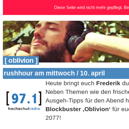
Diese Seite wird nicht mehr gepflegt. Bei
[ oblivion ]
rushhour am mittwoch / 10. april
Heute bringt euch
Frederik
du
Neben Themen wie den frisc
Ausgeh-Tipps für den Abend 
Blockbuster ‚Oblivion‘
für e
2077!