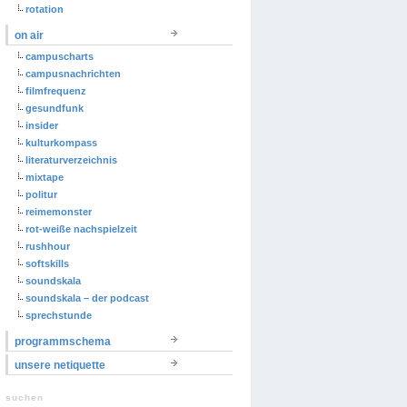
rotation
on air
campuscharts
campusnachrichten
filmfrequenz
gesundfunk
insider
kulturkompass
literaturverzeichnis
mixtape
politur
reimemonster
rot-weiße nachspielzeit
rushhour
softskills
soundskala
soundskala – der podcast
sprechstunde
programmschema
unsere netiquette
suchen