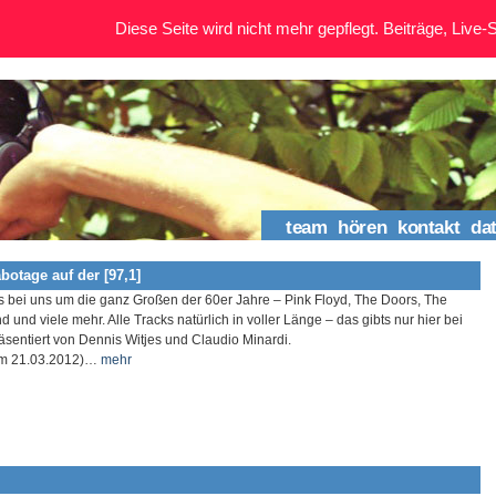
Diese Seite wird nicht mehr gepflegt. Beiträge, Live-St
team
hören
kontakt
da
botage auf der [97,1]
s bei uns um die ganz Großen der 60er Jahre – Pink Floyd, The Doors, The
 und viele mehr. Alle Tracks natürlich in voller Länge – das gibts nur hier bei
äsentiert von Dennis Witjes und Claudio Minardi.
om 21.03.2012)…
mehr