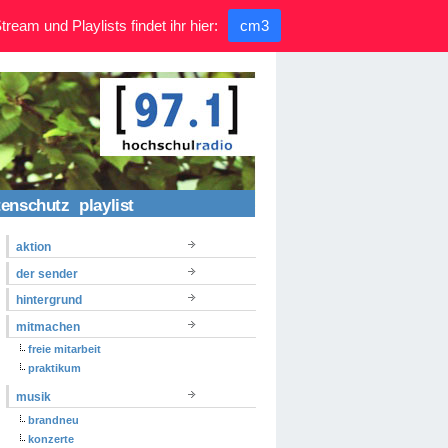
ream und Playlists findet ihr hier:
cm3
tenschutz
playlist
aktion
der sender
hintergrund
mitmachen
freie mitarbeit
praktikum
musik
brandneu
konzerte