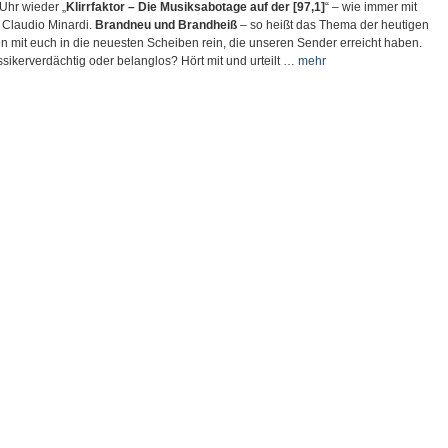
 Uh
r wieder „
Klirrfaktor – Die Musiksabotage auf der [97,1]
“ – wie immer mit
 Claudio Minardi.
Brandneu und Brandheiß
– so heißt das Thema der heutigen
n mit euch in die neuesten Scheiben rein, die unseren Sender erreicht haben.
ssikerverdächtig oder belanglos? Hört mit und urteilt …
mehr