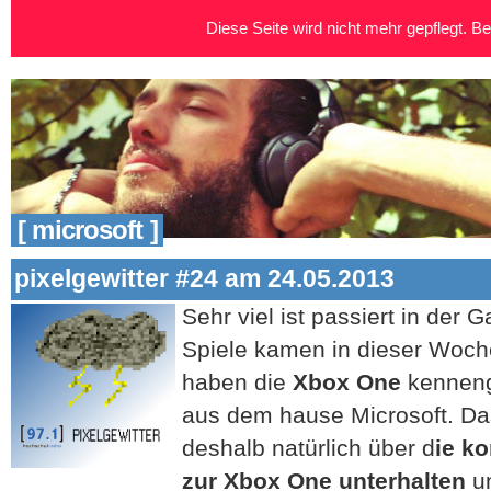
Diese Seite wird nicht mehr gepflegt. Bei
[ microsoft ]
pixelgewitter #24 am 24.05.2013
Sehr viel ist passiert in der
Spiele kamen in dieser Woch
haben die
Xbox One
kenneng
aus dem hause Microsoft. Das
deshalb natürlich über d
ie k
zur Xbox One unterhalten
un