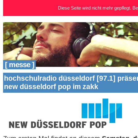
Diese Seite wird nicht mehr gepflegt. Bei
[ messe ]
hochschulradio düsseldorf [97.1] präse
new düsseldorf pop im zakk