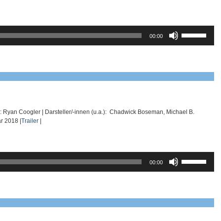
Pfeiltasten
00:00
Hoch/Runter
benutzen,
um
die
Lautstärke
zu
regeln.
e: Ryan Coogler | Darsteller/-innen (u.a.): Chadwick Boseman, Michael B.
r 2018 |
Trailer
|
Pfeiltasten
00:00
Hoch/Runter
benutzen,
um
die
Lautstärke
zu
regeln.