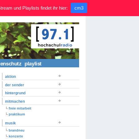
ream und Playlists findet ihr hier:
cm3
tenschutz
playlist
aktion
der sender
hintergrund
mitmachen
freie mitarbeit
praktikum
musik
brandneu
konzerte