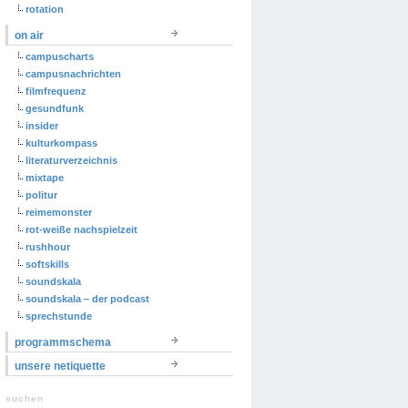
rotation
on air
campuscharts
campusnachrichten
filmfrequenz
gesundfunk
insider
kulturkompass
literaturverzeichnis
mixtape
politur
reimemonster
rot-weiße nachspielzeit
rushhour
softskills
soundskala
soundskala – der podcast
sprechstunde
programmschema
unsere netiquette
suchen