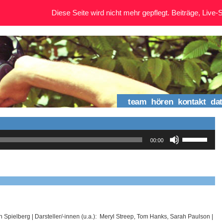
Diese Seite wird nicht mehr gepflegt. Beiträge, Live-St
team
hören
kontakt
da
Pfeiltasten
00:00
Hoch/Runter
benutzen,
um
die
Lautstärke
zu
regeln.
n Spielberg | Darsteller/-innen (u.a.): Meryl Streep, Tom Hanks, Sarah Paulson |