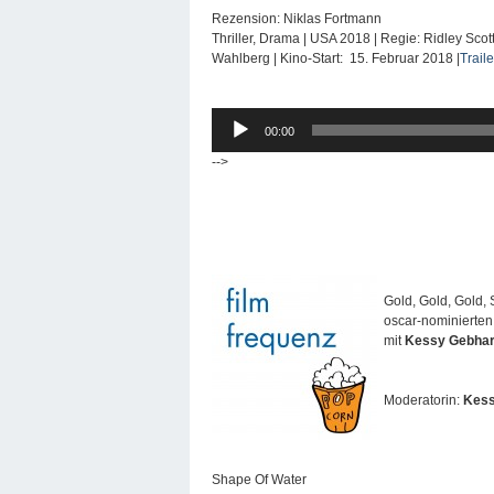
Rezension: Niklas Fortmann
Thriller, Drama | USA 2018 | Regie: Ridley Scot
Wahlberg | Kino-Start: 15. Februar 2018 |
Traile
Audio-
00:00
Player
-->
Gold, Gold, Gold
oscar-nominierten 
mit
Kessy Gebha
Moderatorin:
Kess
Shape Of Water