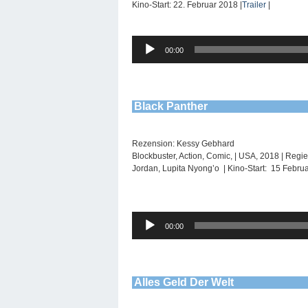
Kino-Start: 22. Februar 2018 |
Trailer
|
Audio-
00:00
Player
Black Panther
Rezension: Kessy Gebhard
Blockbuster, Action, Comic, | USA, 2018 | Regi
Jordan, Lupita Nyong’o | Kino-Start: 15 Februa
Audio-
00:00
Player
Alles Geld Der Welt