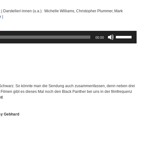
t | Darsteller/-innen (u.a.): Michelle Williams, Christopher Plummer, Mark
r
|
Pfeiltasten
00:00
Hoch/Runter
benutzen,
um
die
Lautstärke
zu
regeln.
, Schwarz. So könnte man die Sendung auch zusammenfassen, denn neben drei
Filmen gibt es dieses Mal noch den Black Panther bei uns in der filmfrequenz
rd
.
y Gebhard