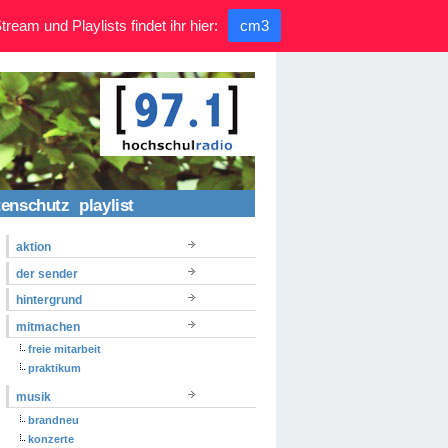
ream und Playlists findet ihr hier:
cm3
tenschutz
playlist
aktion
der sender
hintergrund
mitmachen
freie mitarbeit
praktikum
musik
brandneu
konzerte