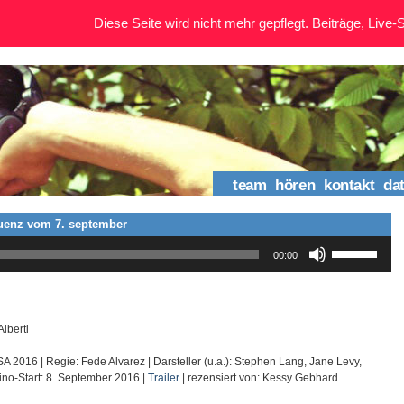
Diese Seite wird nicht mehr gepflegt. Beiträge, Live-St
team
hören
kontakt
da
quenz vom 7. september
Pfeiltasten
00:00
Hoch/Runter
benutzen,
um
die
Lautstärke
Alberti
zu
regeln.
 USA 2016 | Regie: Fede Alvarez | Darsteller (u.a.): Stephen Lang, Jane Levy,
ino-Start: 8. September 2016 |
Trailer
| rezensiert von: Kessy Gebhard