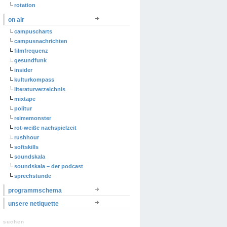
rotation
on air
campuscharts
campusnachrichten
filmfrequenz
gesundfunk
insider
kulturkompass
literaturverzeichnis
mixtape
politur
reimemonster
rot-weiße nachspielzeit
rushhour
softskills
soundskala
soundskala – der podcast
sprechstunde
programmschema
unsere netiquette
suchen