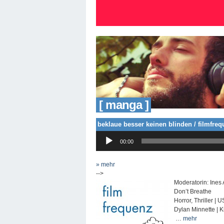
[ manga ]
beklaue besser keinen blinden / filmfre
Audio-
00:00
Player
» mehr
-->
Moderatorin: Ines 
Don’t Breathe
Horror, Thriller |
Dylan Minnette | K
…
mehr