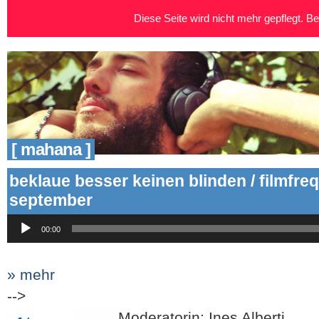
Diese Seite wird nicht mehr gepflegt. Bei
[ mahana ]
beklaue besser keinen blinden / filmfre
september
Audio-
00:00
Player
» mehr
-->
Moderatorin: Ines Alberti