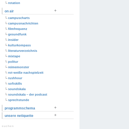
rotation
on air
campuscharts
campusnachrichten
filmfrequenz
gesundfunk
insider
kulturkompass
literaturverzeichnis
mixtape
politur
reimemonster
rot-weiße nachspielzeit
rushhour
softskills
soundskala
soundskala – der podcast
sprechstunde
programmschema
unsere netiquette
suchen