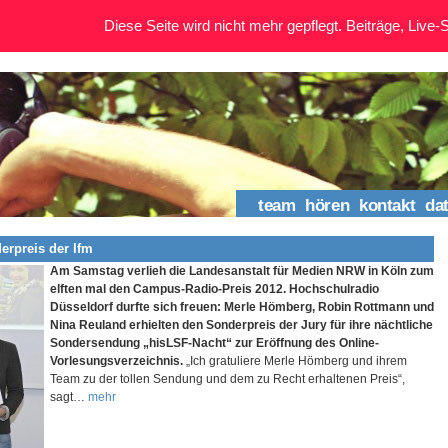
Diese Seite wird nicht mehr gepflegt. Beiträge, Live-St
team
hören
kontakt
da
erpreis der lfm
Am Samstag verlieh die Landesanstalt für Medien NRW in Köln zum
elften mal den Campus-Radio-Preis 2012. Hochschulradio
Düsseldorf durfte sich freuen: Merle Hömberg, Robin Rottmann und
Nina Reuland erhielten den Sonderpreis der Jury für ihre nächtliche
Sondersendung „hisLSF-Nacht“ zur Eröffnung des Online-
Vorlesungsverzeichnis.
„Ich gratuliere Merle Hömberg und ihrem
Team zu der tollen Sendung und dem zu Recht erhaltenen Preis“,
sagt…
mehr