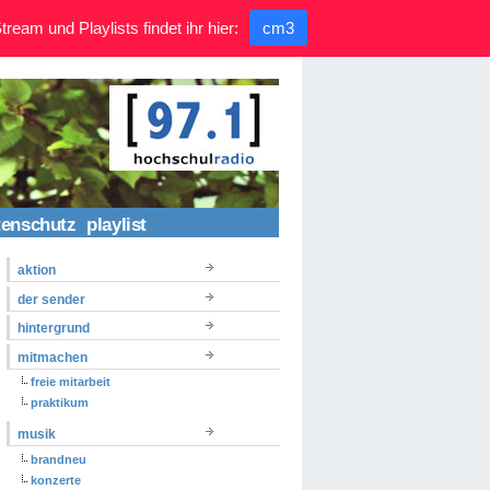
ream und Playlists findet ihr hier:
cm3
tenschutz
playlist
aktion
der sender
hintergrund
mitmachen
freie mitarbeit
praktikum
musik
brandneu
konzerte